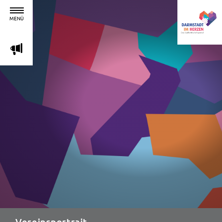
MENÜ
m