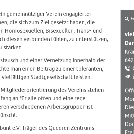
t ein gemeinnütziger Verein engagierter
F
n, die sich zum Ziel gesetzt haben, die
n Homosexuellen, Bisexuellen, Trans* und
vie
ch diesen verbunden fühlen, zu unterstützen,
Da
u stärken.
Kra
642
tausch und einer Vernetzung innerhalb der
te man einen Beitrag zu einer toleranten,
vielfältigen Stadtgesellschaft leisten.
 Mitgliederorientierung des Vereins stehen
Öff
fang an für alle offen und eine rege
Mon
eren verschiedenen Arbeitsgruppen ist
Die
ünscht.
Mit
Don
elbunt e.V. Träger des Queeren Zentrums
Fre