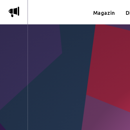
m
Magazin
D