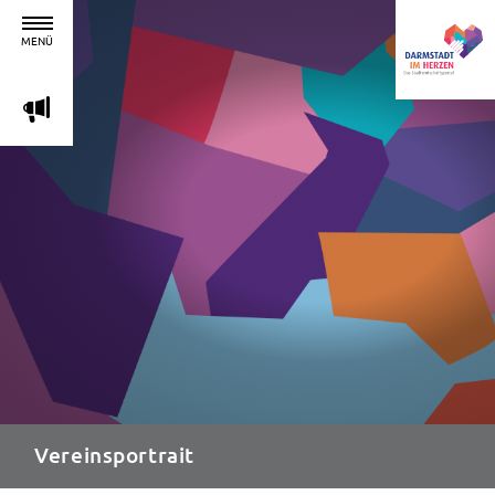
MENÜ
m
Vereinsportrait