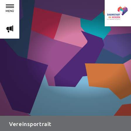
MENÜ
m
Vereinsportrait