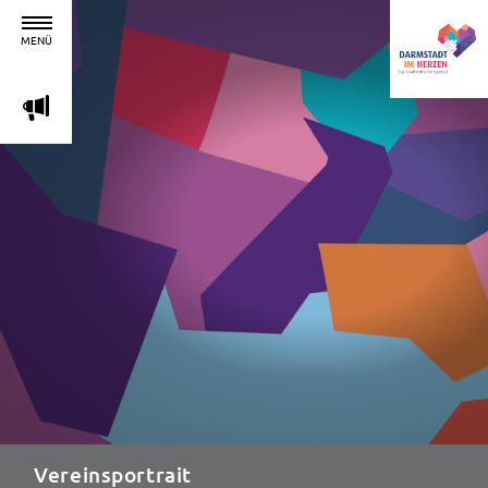
MENÜ
m
Vereinsportrait