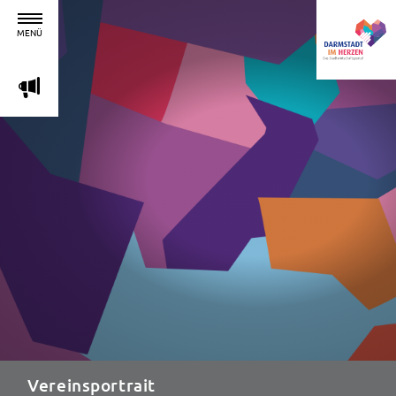
MENÜ
m
Vereinsportrait