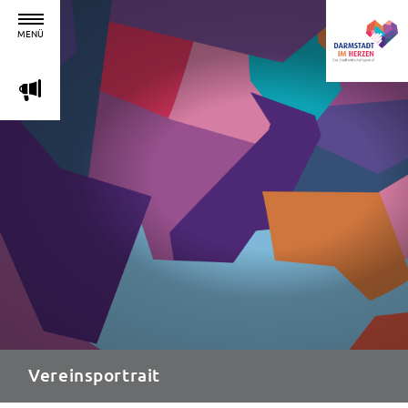
MENÜ
m
Vereinsportrait