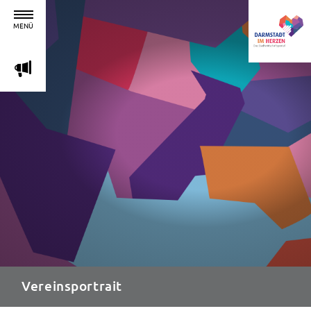
MENÜ
m
Vereinsportrait