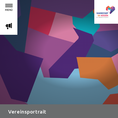
MENÜ
m
Vereinsportrait