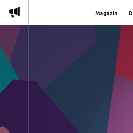
m
Magazin
D