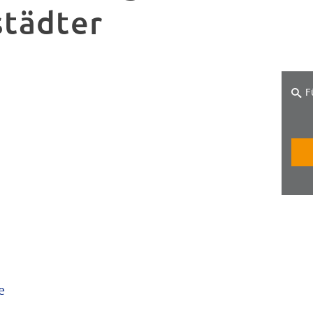
tädter
F
e