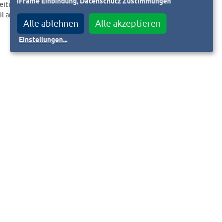
iFrame Einbindung, Datenschutz Zustimmungen
eitungslink an.
il an
Alle ablehnen
Alle akzeptieren
Einstellungen
...