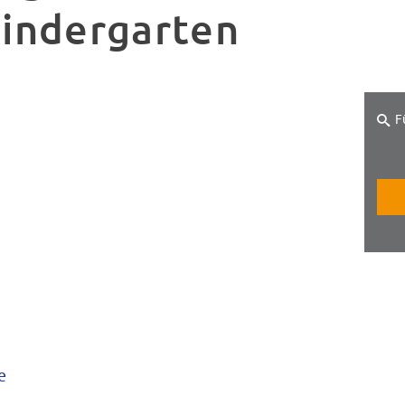
indergarten
F
e