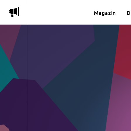
m
Magazin
D