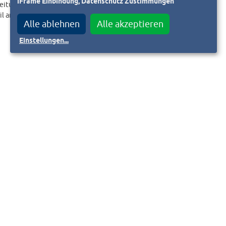
iFrame Einbindung, Datenschutz Zustimmungen
eitungslink an.
il an
Alle ablehnen
Alle akzeptieren
Einstellungen
...