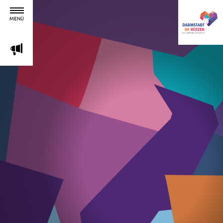
MENÜ
m