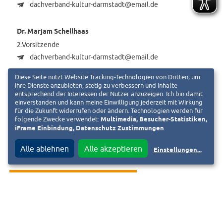
dachverband-kultur-darmstadt@email.de
Dr. Marjam Schellhaas
2.Vorsitzende
dachverband-kultur-darmstadt@email.de
Diese Seite nutzt Website Tracking-Technologien von Dritten, um
ihre Dienste anzubieten, stetig zu verbessern und Inhalte
entsprechend der Interessen der Nutzer anzuzeigen. Ich bin damit
einverstanden und kann meine Einwilligung jederzeit mit Wirkung
« Zurück zur Liste
für die Zukunft widerrufen oder ändern. Technologien werden für
folgende Zwecke verwendet:
Multimedia, Besucher-Statistiken,
Ist das Ihr Verein und Sie möchten das Vereinsportrait anpassen?
iFrame Einbindung, Datenschutz Zustimmungen
Fordern Sie jetzt den Bearbeitungslink an. Diesen senden wir an die
hinterlegte E-Mail-Adresse. Bei Fragen schreiben Sie uns eine E-Mail an
Alle ablehnen
Alle akzeptieren
Einstellungen
...
vereine@heag.de
.
BEARBEITUNGSLINK ANFORDERN