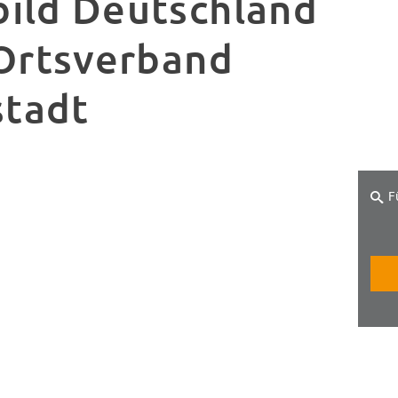
bild Deutschland
 Ortsverband
tadt
F