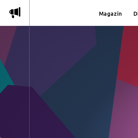
m
Magazin
D