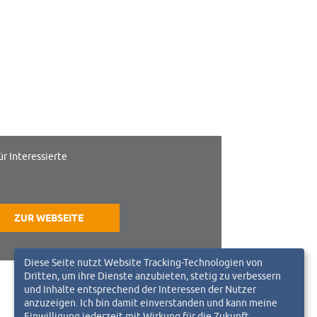
ür Interessierte
ZUR WEBSEITE
Diese Seite nutzt Website Tracking-Technologien von
Dritten, um ihre Dienste anzubieten, stetig zu verbessern
und Inhalte entsprechend der Interessen der Nutzer
anzuzeigen. Ich bin damit einverstanden und kann meine
Einwilligung jederzeit mit Wirkung für die Zukunft