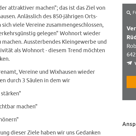
r attraktiver machen"; das ist das Ziel von
F
ausen. Anlässlich des 850-jährigen Orts-
 sich viele Vereine zusammengeschlossen,
Ver
erkehrsgünstig gelegen" Wohnort wieder
Rüd
u machen. Aussterbendes Kleingewerbe und
Rob
tivität als Wohnort - diesem Trend möchten
642
ken.
enamt, Vereine und Wixhausen wieder
en durch 3 Säulen in dem wir
 stärken"
ichtbar machen"
chönern"
Ansp
ung dieser Ziele haben wir uns Gedanken