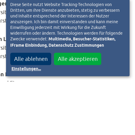
ger Dingeldey
Diese Seite nutzt Website Tracking-Technologien von
Dritten, um ihre Dienste anzubieten, stetig zu verbessern
rsitzender
und Inhalte entsprechend der Interessen der Nutzer
rstand.vereint@wixhausen.org
anzuzeigen. Ich bin damit einverstanden und kann meine
Einwilligung jederzeit mit Wirkung für die Zukunft
widerrufen oder ändern. Technologien werden für folgende
ch Laumann
Zwecke verwendet:
Multimedia, Besucher-Statistiken,
iFrame Einbindung, Datenschutz Zustimmungen
rsitzender
rstand2.vereint@wixhausen.org
Alle ablehnen
Alle akzeptieren
Einstellungen
...
n Pistorius
and Finanzen
nanzen.vereint@wixhausen.org