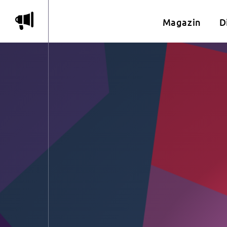
m
Magazin
D