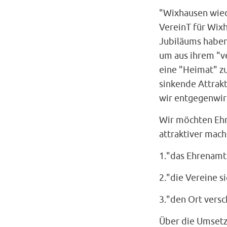
"Wixhausen wiede
VereinT für Wixh
Jubiläums haben
um aus ihrem "v
eine "Heimat" z
sinkende Attrak
wir entgegenwir
Wir möchten Ehr
attraktiver mach
1."das Ehrenamt
2."die Vereine s
3."den Ort vers
Über die Umsetz