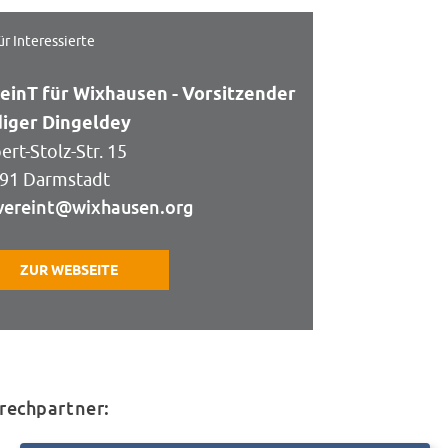
ür Interessierte
einT für Wixhausen - Vorsitzender
iger Dingeldey
ert-Stolz-Str. 15
91 Darmstadt
vereint@wixhausen.org
ZUR WEBSEITE
rechpartner: