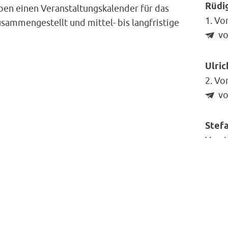
Rüdi
ben einen Veranstaltungskalender für das
1. Vo
sammengestellt und mittel- bis langfristige
vo
Ulri
2. Vo
vo
Stefa
Vorst
fi