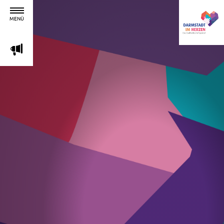
MENÜ
m