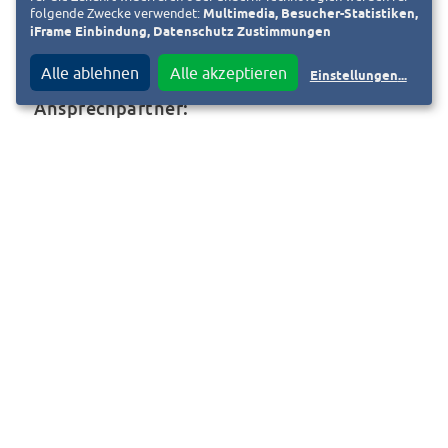
ZUR WEBSEITE
folgende Zwecke verwendet:
Multimedia, Besucher-Statistiken,
iFrame Einbindung, Datenschutz Zustimmungen
Alle ablehnen
Alle akzeptieren
Einstellungen
...
Ansprechpartner:
Ralf Herber
Schatzmeister
01717809401
ralf.herber@t-online.de
« Zurück zur Liste
Ist das Ihr Verein und Sie möchten das Vereinsportrait anpassen?
Fordern Sie jetzt den Bearbeitungslink an. Diesen senden wir an die
hinterlegte E-Mail-Adresse. Bei Fragen schreiben Sie uns eine E-Mail an
vereine@heag.de
.