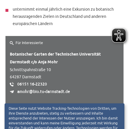
unternimmt einmal jährlich eine Exkursion zu botanisch
herausragenden Zielen in Deutschland und anderen
europäischen Ländern
Für Interessierte
Botanischer Garten der Technischen Universität
Darmstadt c/o Anja Mohr
Schnittspahnstraße 10
64287 Darmstadt
06151 16-22320
amohr@bio.tu-darmstadt.de
Mo, Mi, Do und Fr von 8-12 Uhr
Diese Seite nutzt Website Tracking-Technologien von Dritten, um
ihre Dienste anzubieten, stetig zu verbessern und Inhalte
entsprechend der Interessen der Nutzer anzuzeigen. Ich bin damit
einverstanden und kann meine Einwilligung jederzeit mit Wirkung
für die Zukunft widerrufen oder ändern. Technologien werden für