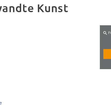
andte Kunst
F
e