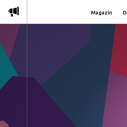
m
Magazin
D