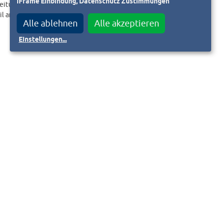
iFrame Einbindung, Datenschutz Zustimmungen
eitungslink an.
il an
Alle ablehnen
Alle akzeptieren
Einstellungen
...