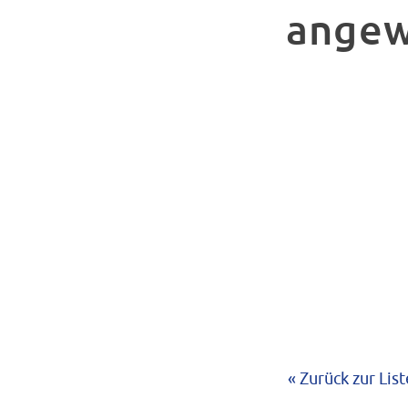
angew
« Zurück zur List