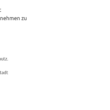
t
rnehmen zu
utz.
tadt