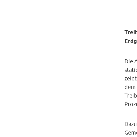
Trei
Erdg
Die 
stat
zeigt
dem 
Trei
Proz
Dazu
Geme