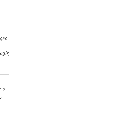
ngen
ogie,
ele
s