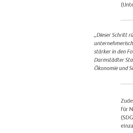
(Unt
„Dieser Schritt r
unternehmerisch
stärker in den Fo
Darmstädter Stad
Ökonomie und So
Zude
für 
(SDG
einza