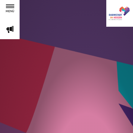
MENÜ
m