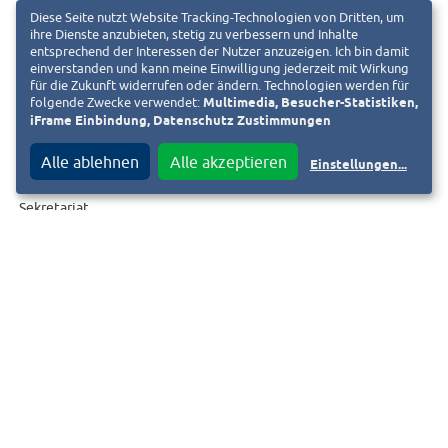
Diese Seite nutzt Website Tracking-Technologien von Dritten, um
ihre Dienste anzubieten, stetig zu verbessern und Inhalte
entsprechend der Interessen der Nutzer anzuzeigen. Ich bin damit
Wissenschaftsstadt Darmstadt
einverstanden und kann meine Einwilligung jederzeit mit Wirkung
Der Magistrat
für die Zukunft widerrufen oder ändern. Technologien werden für
folgende Zwecke verwendet:
Multimedia, Besucher-Statistiken,
Pressestelle
iFrame Einbindung, Datenschutz Zustimmungen
Luisenplatz 5 A
64283 Darmstadt
Alle ablehnen
Alle akzeptieren
Einstellungen
...
Sekretariat
Telefon: (06151) 13-2020
Telefax: (06151) 13-2024
E-Mail:
pressestelle@darmstadt.de
Web:
www.darmstadt.de