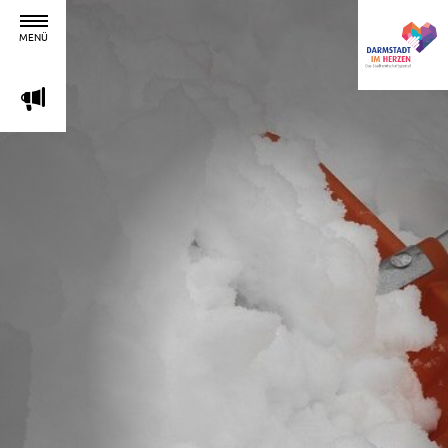
MENÜ
m