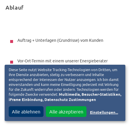
Ablauf
Auftrag + Unterlagen (Grundrisse) vom Kunden
Vor-Ort-Termin mit einem unserer Energieberater
Diese Seite nutzt Website Tracking-Technologien von Dritten, um
ihre Dienste anzubieten, stetig zu verbessern und Inhalte
entsprechend der Interessen der Nutzer anzuzeigen. Ich bin damit
Antragstellung seitens Effizienz:Klasse beim BAFA
einverstanden und kann meine Einwilligung jederzeit mit Wirkung
für die Zukunft widerrufen oder ändern. Technologien werden für
folgende Zwecke verwendet:
Multimedia, Besucher-Statistiken,
iFrame Einbindung, Datenschutz Zustimmungen
Kunde erhält am Ende einen individuellen
Sanierungsfahrplan
Alle ablehnen
Alle akzeptieren
Einstellungen
...