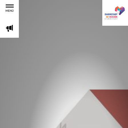
MENÜ
m