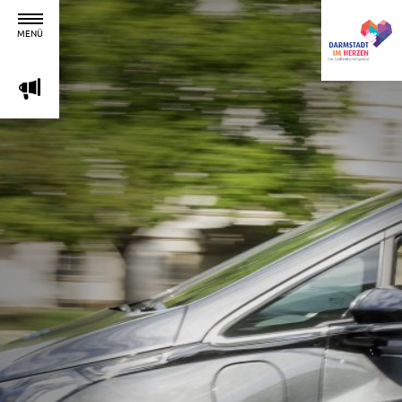
MENÜ
m