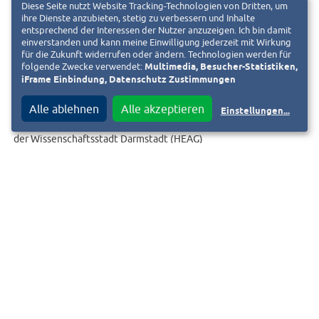
Diese Seite nutzt Website Tracking-Technologien von Dritten, um
ihre Dienste anzubieten, stetig zu verbessern und Inhalte
entsprechend der Interessen der Nutzer anzuzeigen. Ich bin damit
einverstanden und kann meine Einwilligung jederzeit mit Wirkung
für die Zukunft widerrufen oder ändern. Technologien werden für
folgende Zwecke verwendet:
Multimedia, Besucher-Statistiken,
iFrame Einbindung, Datenschutz Zustimmungen
Alle ablehnen
Alle akzeptieren
Einstellungen
...
HEAG Holding AG – Beteiligungsmanagement
der Wissenschaftsstadt Darmstadt (HEAG)
Unternehmenskommunikation
Telefon (06151) 709-5752
benjamin.wesp@heag.de
Aktuelle Informationen finden Sie unter
WWW.HEAG.DE