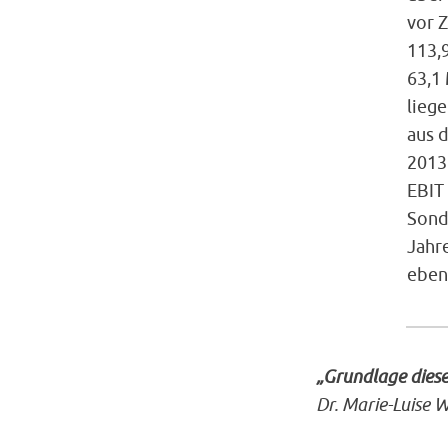
vor Z
113,9
63,1
lieg
aus 
2013
EBIT
Sonde
Jahr
eben
„Grundlage diese
Dr. Marie-Luise W