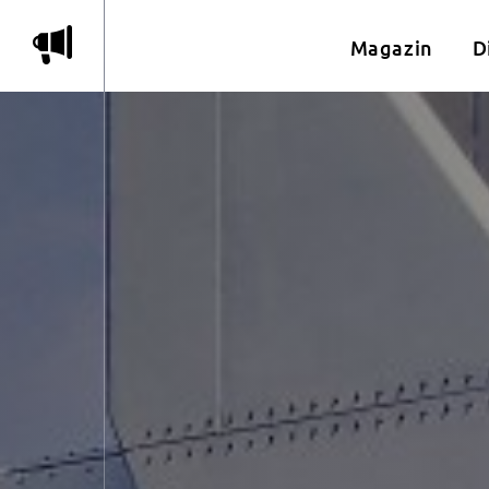
m
Magazin
D