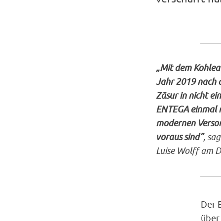
„Mit dem Kohleau
Jahr 2019 nach d
Zäsur in nicht e
ENTEGA einmal m
modernen Versor
voraus sind“
, sa
Luise Wolff am D
Der 
über 