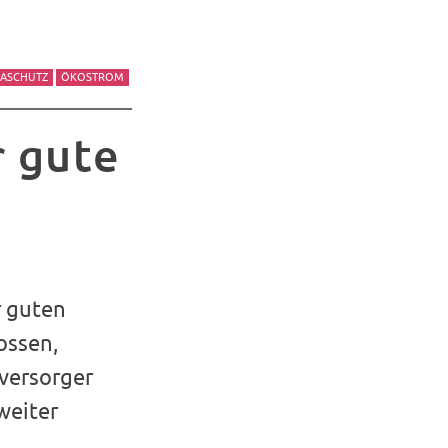
MASCHUTZ
ÖKOSTROM
r gute
r guten
ossen,
versorger
weiter