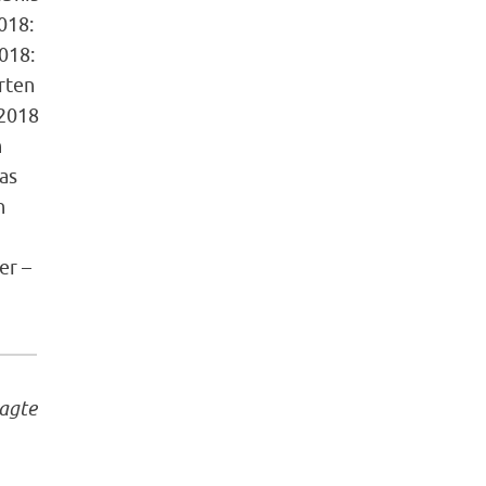
018:
018:
rten
 2018
n
as
n
er –
sagte