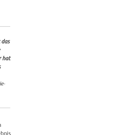
 das
r hat
s
ie-
n
ebnis