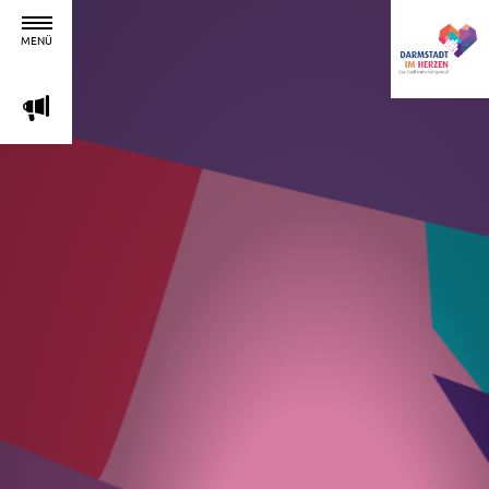
MENÜ
m