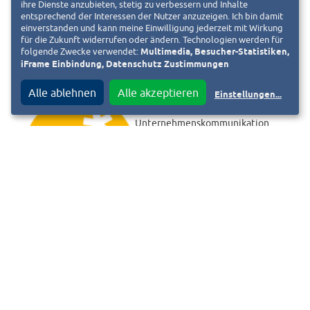
ihre Dienste anzubieten, stetig zu verbessern und Inhalte
entsprechend der Interessen der Nutzer anzuzeigen. Ich bin damit
einverstanden und kann meine Einwilligung jederzeit mit Wirkung
für die Zukunft widerrufen oder ändern. Technologien werden für
folgende Zwecke verwendet:
Multimedia, Besucher-Statistiken,
Pressemitteilung der ENTEGA AG vom 21.09.2021
iFrame Einbindung, Datenschutz Zustimmungen
Alle ablehnen
Alle akzeptieren
Einstellungen
...
Michael Ortmanns
Unternehmenskommunikation
ENTEGA AG · Frankfurter Straße
110 · 64293 Darmstadt
Telefon 06151 701-2000
Telefax 06151 701-1721
presse@entega.ag
f
T
Diesen Beitrag teilen auf