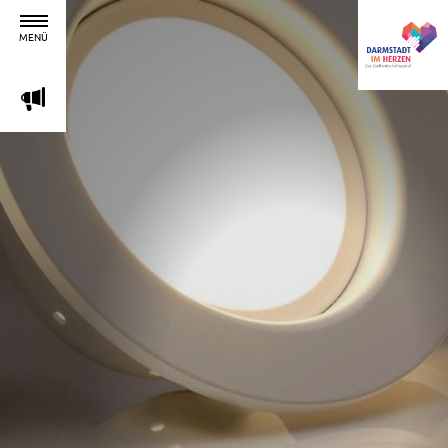
MENÜ
m