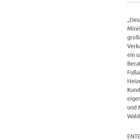
„Desh
Mini
groß
Verk
ein 
Bera
Fußa
Heiz
Kunde
eige
und 
Wald
ENTE