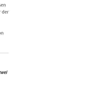
sen
r der
on
zwei