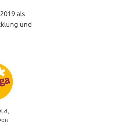
2019 als
cklung und
tzt,
von