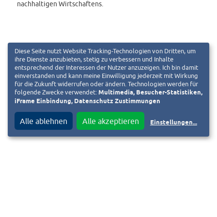
nachhaltigen Wirtschaftens.
Diese Seite nutzt Website Tracking-Technologien von Dritten, um
ihre Dienste anzubieten, stetig zu verbessern und Inhalte
entsprechend der Interessen der Nutzer anzuzeigen. Ich bin damit
einverstanden und kann meine Einwilligung jederzeit mit Wirkung
für die Zukunft widerrufen oder ändern. Technologien werden für
Die digitale Verkündung der Preisträger und weitere
folgende Zwecke verwendet:
Multimedia, Besucher-Statistiken,
iFrame Einbindung, Datenschutz Zustimmungen
Informationen über den CSR-Preis der Bundesregierung
sind unter
www.csr-preis-bund.de
abrufbar.
Alle ablehnen
Alle akzeptieren
Einstellungen
...
In der Pressemitteilung heißt es zur HEAG: