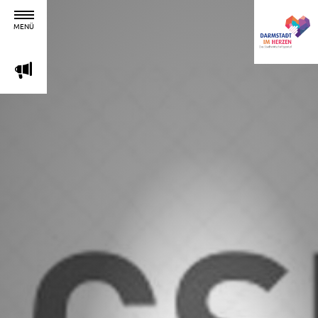
MENÜ
m