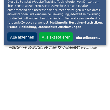
Diese Seite nutzt Website Tracking-Technologien von Dritten, um
ihre Dienste anzubieten, stetig zu verbessern und Inhalte
entsprechend der Interessen der Nutzer anzuzeigen. Ich bin damit
einverstanden und kann meine Einwilligung jederzeit mit Wirkung
„
Ich hatte eine Traumschwangerschaft und auch die Herztöne
für die Zukunft widerrufen oder ändern. Technologien werden für
waren völlig in Ordnung, doch als es richtig losging, ging es
folgende Zwecke verwendet:
Multimedia, Besucher-Statistiken,
iFrame Einbindung, Datenschutz Zustimmungen
ganz schnell innerhalb von einer Minute in den Kreißsaal. Das
war ein richtiger Schock. Unsere Tochter musste 21 Minuten
Alle ablehnen
Alle akzeptieren
Einstellungen
...
lang wiederbelebt werden und auch die nächsten Tage
mussten wir abwarten, ob unser Kind überlebt“
, erzählt die
junge Mutter.
„Übererleben war das Wichtigste. Aber ich war
in den Monaten danach so froh, dass es diese Möglichkeit der
Hypothermie gab.
Heute ist Noa, „unser Wirbelwind“, ein
putzmunteres Mädchen, das sich prima entwickelt.“
Der plötzliche Sauerstoffmangel bei einer Geburt – sei es
durch Plazentainsuffizienz oder Nabelschnurvorfall – ist ein