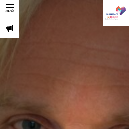
MENÜ
m