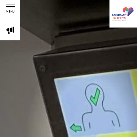
MENÜ
m