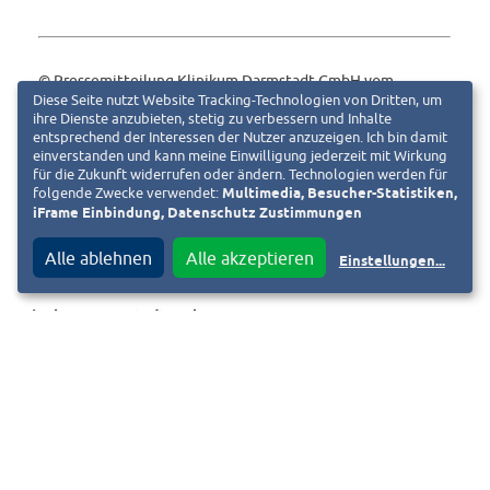
© Pressemitteilung Klinikum Darmstadt GmbH vom
Diese Seite nutzt Website Tracking-Technologien von Dritten, um
01.12.2020
ihre Dienste anzubieten, stetig zu verbessern und Inhalte
entsprechend der Interessen der Nutzer anzuzeigen. Ich bin damit
einverstanden und kann meine Einwilligung jederzeit mit Wirkung
für die Zukunft widerrufen oder ändern. Technologien werden für
folgende Zwecke verwendet:
Multimedia, Besucher-Statistiken,
iFrame Einbindung, Datenschutz Zustimmungen
Alle ablehnen
Alle akzeptieren
Einstellungen
...
Klinikum Darmstadt GmbH
Eva Bredow-Cordier
Pressesprecherin
Tel.: 06151 – 107 6709
eva.bredow-cordier@mail.klinikum-darmstadt.de