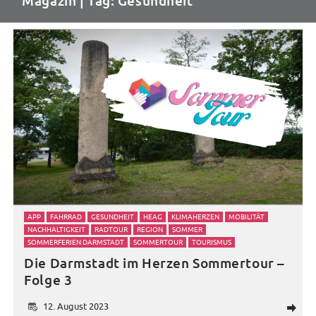
Magazin
| Tag: Gesundheit
APP
FAHRRAD
GESUNDHEIT
HEAG
KLIMAHERZEN
MOBILITÄT
NACHHALTIGKEIT
RADTOUR
REGION
SOMMER
SOMMERFERIEN DARMSTADT
SOMMERTOUR
TOURISMUS
Die Darmstadt im Herzen Sommertour –
Folge 3
12. August 2023
d