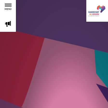
MENÜ
m