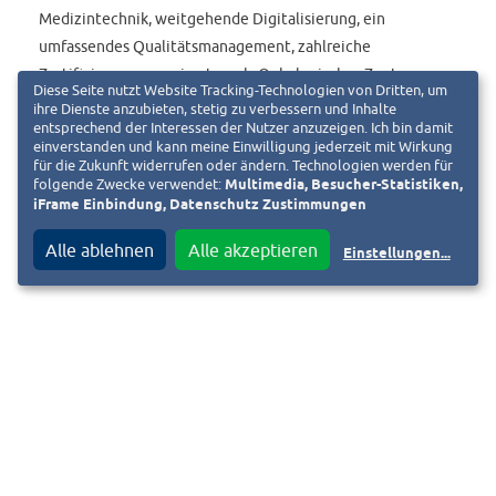
Medizintechnik, weitgehende Digitalisierung, ein
umfassendes Qualitätsmanagement, zahlreiche
Zertifizierungen – wie etwa als Onkologisches Zentrum –
Diese Seite nutzt Website Tracking-Technologien von Dritten, um
und eine breit aufgestellte hervorragende
ihre Dienste anzubieten, stetig zu verbessern und Inhalte
Krankenhaushygiene aus. Drei große Intensivstationen, 21
entsprechend der Interessen der Nutzer anzuzeigen. Ich bin damit
einverstanden und kann meine Einwilligung jederzeit mit Wirkung
Kliniken und Institute, von der Augenheilkunde bis zur
für die Zukunft widerrufen oder ändern. Technologien werden für
Zentralen Notaufnahme: Bei speziellen diagnostischen und
folgende Zwecke verwendet:
Multimedia, Besucher-Statistiken,
iFrame Einbindung, Datenschutz Zustimmungen
therapeutischen Verfahren hat das Klinikum Darmstadt für
die Region Alleinstellungsmerkmale.
Alle ablehnen
Alle akzeptieren
Einstellungen
...
Es ist Akademisches Lehrkrankenhaus der Universitäten
Frankfurt und Mannheim/Heidelberg und für Pflege in
Kooperation mit der FOM Hochschule. Zur GmbH, die der
größte kommunale Arbeitgeber ist, gehören 3.350
Mitarbeitende. Ein MVZ sowie ein Altenpflege- und ein
Wohnheim und Servicegesellschaften komplettieren den