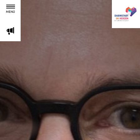
MENÜ
m