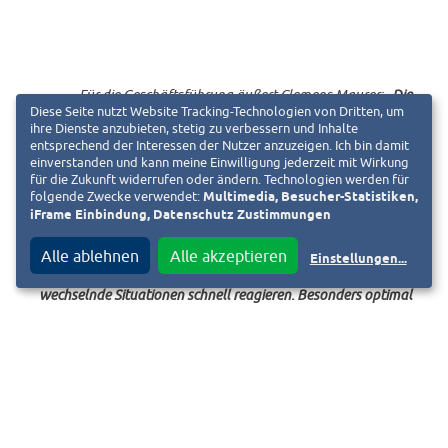
Für die Geschäftsführung äußert Clemens Maurer:
„Die
Diese Seite nutzt Website Tracking-Technologien von Dritten, um
Corona-Lage ist für Patienten, Besucher und Mitarbeitende
ihre Dienste anzubieten, stetig zu verbessern und Inhalte
eine große Herausforderung. Deshalb sind wir immer auf der
entsprechend der Interessen der Nutzer anzuzeigen. Ich bin damit
einverstanden und kann meine Einwilligung jederzeit mit Wirkung
Suche nach Verbesserungen und wenn möglich nach
für die Zukunft widerrufen oder ändern. Technologien werden für
flexiblen, digitalen Lösungen. Das Besuchssystem.de eignet
folgende Zwecke verwendet:
Multimedia, Besucher-Statistiken,
iFrame Einbindung, Datenschutz Zustimmungen
sich sehr gut für uns als Maximalversorger mit derzeit rund
850 Betten. Wir können damit die vorgeschriebene
Alle ablehnen
Alle akzeptieren
Einstellungen
...
Nachvollziehbarkeit der Besuche digital abbilden und auf
wechselnde Situationen schnell reagieren. Besonders optimal
ist die individuelle Anpassung des Systems auf unsere
speziellen Bedürfnisse. Das System gibt uns so die
Möglichkeit, Besucherströme aktiv zu lenken, Obergrenzen
festzulegen und somit Mitarbeitende und Patienten
bestmöglich vor Ansteckung mit Sars-CoV-2 zu schützen.“