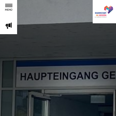
MENÜ
m