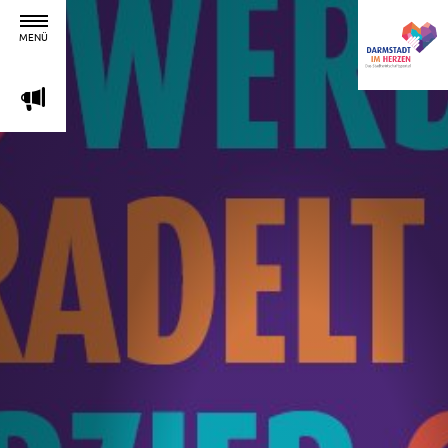
MENÜ
m