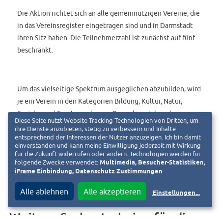
Die Aktion richtet sich an alle gemeinnützigen Vereine, die
in das Vereinsregister eingetragen sind und in Darmstadt
ihren Sitz haben. Die Teilnehmerzahl ist zunächst auf fünf
beschränkt.
Um das vielseitige Spektrum ausgeglichen abzubilden, wird
je ein Verein in den Kategorien Bildung, Kultur, Natur,
Soziales und Sport zugelassen. Bewerben sich mehrere
Diese Seite nutzt Website Tracking-Technologien von Dritten, um
Vereine in einer Kategorie, entscheidet das Los über die
ihre Dienste anzubieten, stetig zu verbessern und Inhalte
Teilnahme.
entsprechend der Interessen der Nutzer anzuzeigen. Ich bin damit
einverstanden und kann meine Einwilligung jederzeit mit Wirkung
für die Zukunft widerrufen oder ändern. Technologien werden für
folgende Zwecke verwendet:
Multimedia, Besucher-Statistiken,
iFrame Einbindung, Datenschutz Zustimmungen
Alle ablehnen
Alle akzeptieren
Einstellungen
...
Weitere Sachgutscheine für die