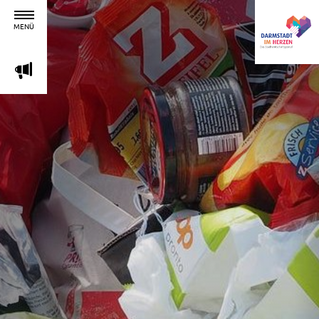
MENÜ
m