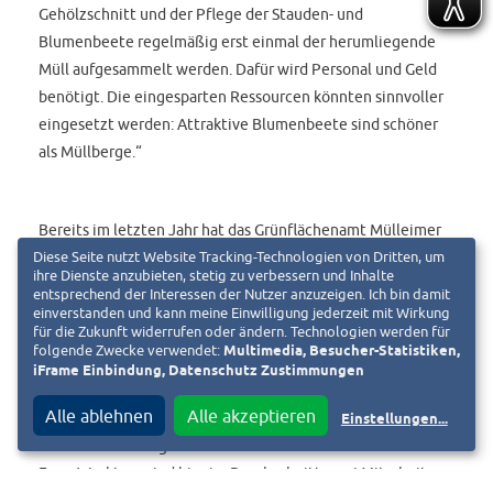
Gehölzschnitt und der Pflege der Stauden- und
Blumenbeete regelmäßig erst einmal der herumliegende
Müll aufgesammelt werden. Dafür wird Personal und Geld
benötigt. Die eingesparten Ressourcen könnten sinnvoller
eingesetzt werden: Attraktive Blumenbeete sind schöner
als Müllberge.“
Bereits im letzten Jahr hat das Grünflächenamt Mülleimer
mit größerem Fassungsvermögen im Herrngarten
Diese Seite nutzt Website Tracking-Technologien von Dritten, um
ihre Dienste anzubieten, stetig zu verbessern und Inhalte
aufgestellt (100-Liter-Pinto). Dieses Jahr läuft ein weiterer
entsprechend der Interessen der Nutzer anzuzeigen. Ich bin damit
Test: In vier großen Körben sollen die Pizzakartons entsorgt
einverstanden und kann meine Einwilligung jederzeit mit Wirkung
für die Zukunft widerrufen oder ändern. Technologien werden für
werden.
folgende Zwecke verwendet:
Multimedia, Besucher-Statistiken,
iFrame Einbindung, Datenschutz Zustimmungen
Alle ablehnen
Alle akzeptieren
„200 Tonnen Abfall pro Jahr fallen alleine im Herrngarten
Einstellungen
...
an – Tendenz steigend. Pro Tonne Müll kostet das bis zu 230
Euro. Werktags sind hier im Durchschnitt zwei Mitarbeiter