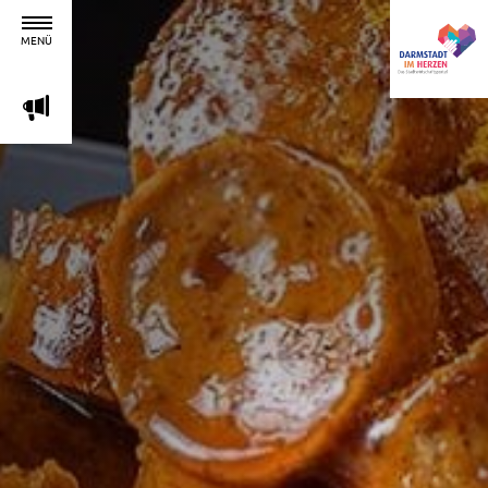
MENÜ
m