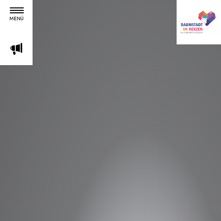
MENÜ
m