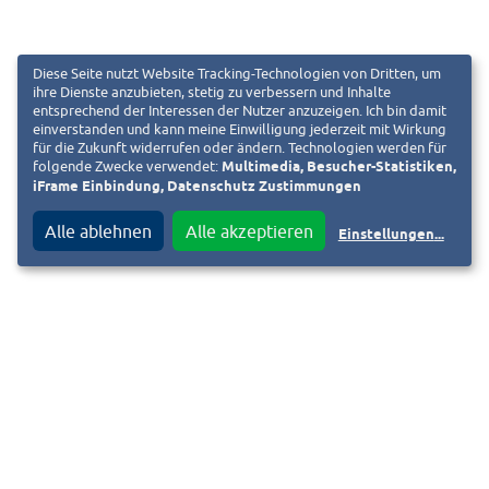
Diese Seite nutzt Website Tracking-Technologien von Dritten, um
ihre Dienste anzubieten, stetig zu verbessern und Inhalte
entsprechend der Interessen der Nutzer anzuzeigen. Ich bin damit
in unmittelbarer Nähe des Quellgebiets des
einverstanden und kann meine Einwilligung jederzeit mit Wirkung
Darmbachs, welcher der Stadt Darmstadt seinen Namen
für die Zukunft widerrufen oder ändern. Technologien werden für
folgende Zwecke verwendet:
Multimedia, Besucher-Statistiken,
gab, sich fünf Teiche befinden? Diese werden für die
iFrame Einbindung, Datenschutz Zustimmungen
Fischzucht genutzt und vom Anglerverein Darmstadt
betreut.
Alle ablehnen
Alle akzeptieren
Einstellungen
...
der Darmstädter Woog 2017 für eine bessere
Wasserqualität entschlammt wurde?