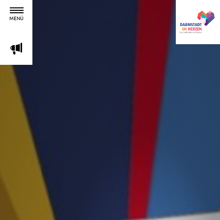
MENÜ
m