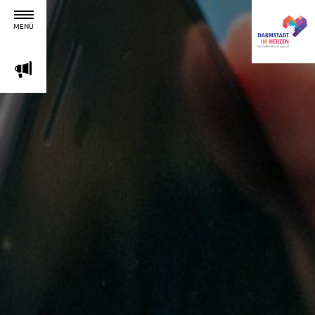
MENÜ
m