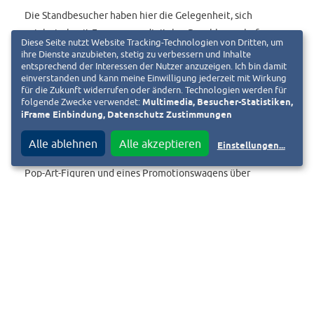
Die Standbesucher haben hier die Gelegenheit, sich
spielerisch mit Fragen zum digitalen Bezahlen zu befassen
Diese Seite nutzt Website Tracking-Technologien von Dritten, um
und ihr Wissen zu testen. Was bedeutet NFC? Habe ich ein
ihre Dienste anzubieten, stetig zu verbessern und Inhalte
entsprechend der Interessen der Nutzer anzuzeigen. Ich bin damit
Widerrufsrecht, wenn ich im Laden mit meinem
einverstanden und kann meine Einwilligung jederzeit mit Wirkung
Smartphone bezahle? Und was bedeutet der Begriff E-
für die Zukunft widerrufen oder ändern. Technologien werden für
folgende Zwecke verwendet:
Multimedia, Besucher-Statistiken,
Wallet? Die Verbraucherschützer aus Darmstadt sind an
iFrame Einbindung, Datenschutz Zustimmungen
diesen beiden Tagen zusammen mit dem Team der
Marktwächter auf dem Ludwigsplatz. Diese informieren im
Alle ablehnen
Alle akzeptieren
Einstellungen
...
Rahmen einer Roadshow anhand von überlebensgroßen
Pop-Art-Figuren und eines Promotionswagens über
Themen rund um den Finanzmarkt und die Digitale Welt.
Die Standbesucher finden über verschiedene
Aktionselemente an den Pop-Art-Figuren mehr über die
Themen heraus. An den Figuren und bei dem Marktwächter-
Team können sie Beschwerden zu und Probleme mit
Produkten oder Anbietern loswerden.