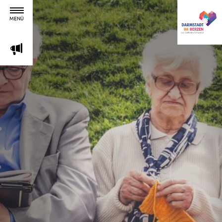
MENÜ
m