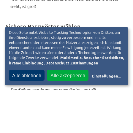
sieht, ist groß.
Sichere Passwörter wählen
Diese Seite nutzt Website Tracking-Technologien von Dritten, um
ihre Dienste anzubieten, stetig zu verbessern und Inhalte
entsprechend der Interessen der Nutzer anzuzeigen. Ich bin damit
Ein sicheres Passwort besteht aus mindestens acht Zeichen
einverstanden und kann meine Einwilligung jederzeit mit Wirkung
für die Zukunft widerrufen oder ändern. Technologien werden für
und einer zufälligen Reihenfolge großer und kleiner
folgende Zwecke verwendet:
Multimedia, Besucher-Statistiken,
Buchstaben, Zahlen und Sonderzeichen.
iFrame Einbindung, Datenschutz Zustimmungen
Alle ablehnen
Alle akzeptieren
Einstellungen
...
Der Beitrag wurde von unserem Partner erstellt: