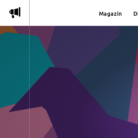
m
Magazin
D