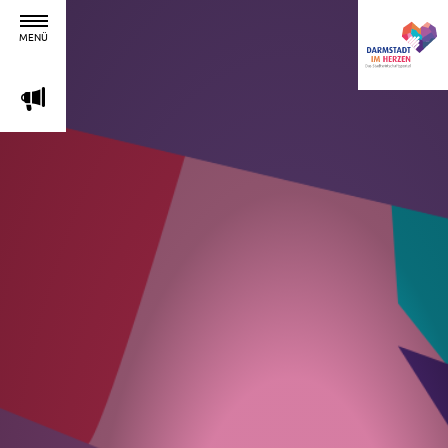
MENÜ
m