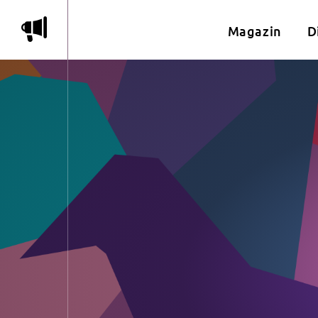
m
Magazin
D