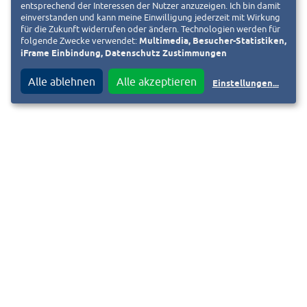
entsprechend der Interessen der Nutzer anzuzeigen. Ich bin damit
einverstanden und kann meine Einwilligung jederzeit mit Wirkung
für die Zukunft widerrufen oder ändern. Technologien werden für
folgende Zwecke verwendet:
Multimedia, Besucher-Statistiken,
iFrame Einbindung, Datenschutz Zustimmungen
Alle ablehnen
Alle akzeptieren
Einstellungen
...
Kontakt
F
i
Impressum
Datenschutzinformation
Y
Barrierefreiheitserklärung