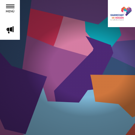
MENÜ
m