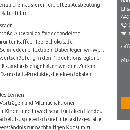
han
n zu thematisieren, die oft zu Ausbeutung
Eli
Natur führen.
642
stadt
große Auswahl an fair gehandelten
runter Kaffee, Tee, Schokolade,
Öff
Schmuck und Textilien. Dabei legen wir Wert
e Wertschöpfung in den Produktionsregionen
Mo 
ltstandards eingehalten werden. Zudem
Sa:
e Darmstadt-Produkte, die einen lokalen
les Lernen
 Vorträgen und Mitmachaktionen
wir Kinder und Erwachsene für fairen Handel.
beit ist spielerisch und interaktiv gestaltet,
Verständnis für nachhaltigen Konsum zu