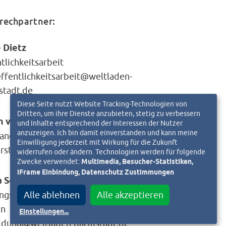
rechpartner:
 Dietz
tlichkeitsarbeit
ffentlichkeitsarbeit@weltladen-
stadt.de
Diese Seite nutzt Website Tracking-Technologien von
Dritten, um ihre Dienste anzubieten, stetig zu verbessern
n von Wilcken
und Inhalte entsprechend der Interessen der Nutzer
anzuzeigen. Ich bin damit einverstanden und kann meine
andsvorsitzende
Einwilligung jederzeit mit Wirkung für die Zukunft
rstand@weltladen-darmstadt.de
widerrufen oder ändern. Technologien werden für folgende
Zwecke verwendet:
Multimedia, Besucher-Statistiken,
iFrame Einbindung, Datenschutz Zustimmungen
a Schefzyk
ngsreferentin Werkstatt Globales
Alle ablehnen
Alle akzeptieren
en
Einstellungen
...
ldung@weltladen-darmstadt.de