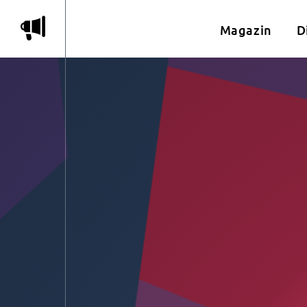
m
Magazin
D