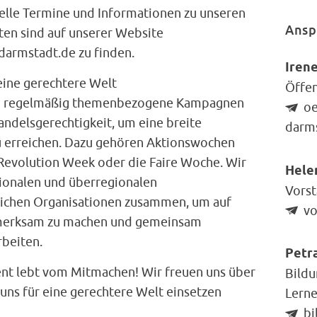
uelle Termine und Informationen zu unseren
Ansp
en sind auf unserer Website
armstadt.de zu finden.
Irene
ine gerechtere Welt
Öffen
en regelmäßig themenbezogene Kampagnen
oe
andelsgerechtigkeit, um eine breite
darm
zu erreichen. Dazu gehören Aktionswochen
 Revolution Week oder die Faire Woche. Wir
Hele
gionalen und überregionalen
Vorst
tlichen Organisationen zusammen, um auf
vo
merksam zu machen und gemeinsam
rbeiten.
Petr
t lebt vom Mitmachen! Wir freuen uns über
Bildu
t uns für eine gerechtere Welt einsetzen
Lern
bi