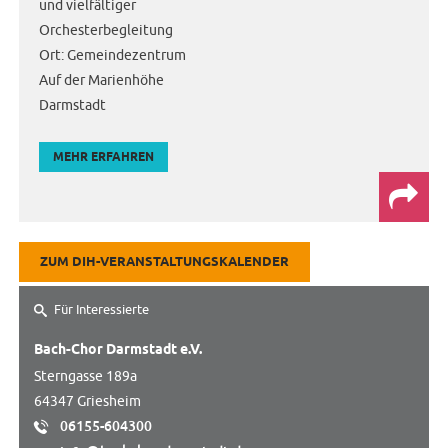
und vielfältiger
Orchesterbegleitung
Ort: Gemeindezentrum
Auf der Marienhöhe
Darmstadt
MEHR ERFAHREN
e
ZUM DIH-VERANSTALTUNGSKALENDER
Für Interessierte
Bach-Chor Darmstadt e.V.
Sterngasse 189a
64347 Griesheim
06155-604300