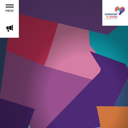
MENÜ
m