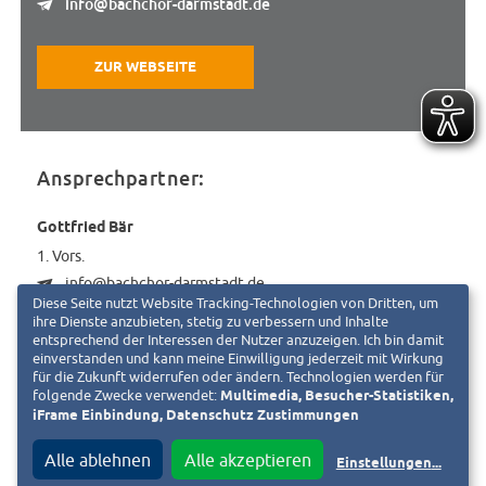
info@bachchor-darmstadt.de
ZUR WEBSEITE
Ansprechpartner:
Gottfried Bär
1. Vors.
info@bachchor-darmstadt.de
Diese Seite nutzt Website Tracking-Technologien von Dritten, um
ihre Dienste anzubieten, stetig zu verbessern und Inhalte
entsprechend der Interessen der Nutzer anzuzeigen. Ich bin damit
einverstanden und kann meine Einwilligung jederzeit mit Wirkung
für die Zukunft widerrufen oder ändern. Technologien werden für
« Zurück zur Liste
folgende Zwecke verwendet:
Multimedia, Besucher-Statistiken,
iFrame Einbindung, Datenschutz Zustimmungen
Ist das Ihr Verein und Sie möchten das Vereinsportrait anpassen?
Alle ablehnen
Alle akzeptieren
Fordern Sie jetzt den Bearbeitungslink an. Diesen senden wir an die
Einstellungen
...
hinterlegte E-Mail-Adresse. Bei Fragen schreiben Sie uns eine E-Mail an