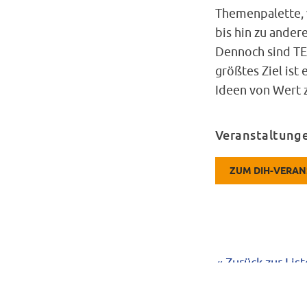
Themenpalette, 
bis hin zu ander
Dennoch sind TE
größtes Ziel ist
Ideen von Wert z
Veranstaltung
ZUM DIH-VERA
« Zurück zur List
Ist das Ihr Verein un
Diesen senden wir an