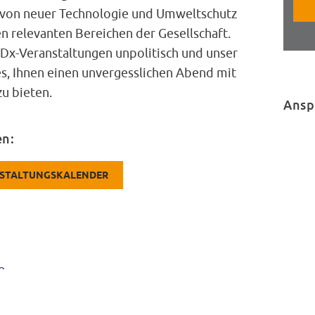
von neuer Technologie und Umweltschutz
en relevanten Bereichen der Gesellschaft.
Dx-Veranstaltungen unpolitisch und unser
 es, Ihnen einen unvergesslichen Abend mit
u bieten.
Ansp
en:
NSTALTUNGSKALENDER
e
d Sie möchten das Vereinsportrait anpassen? Fordern Sie jetzt den Bearb
 die hinterlegte E-Mail-Adresse. Bei Fragen schreiben Sie uns eine E-Ma