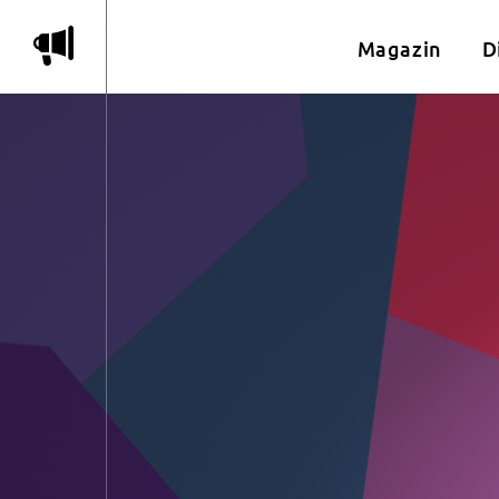
m
Magazin
D