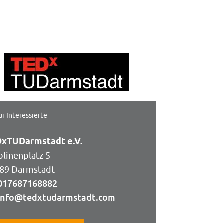
ür Interessierte
xTUDarmstadt e.V.
olinenplatz 5
89 Darmstadt
017687168882
info@tedxtudarmstadt.com