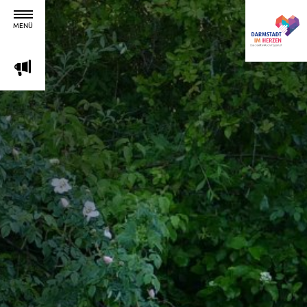
MENÜ
m