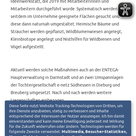
Ideenwerkstatt, die 2019 mit Mitarbeiterinnen und
Mitarbeitern durchgeführt wurde. Systematisch werden
seitdem im Unternehme geeignete Flächen gesucht und
diese dann naturnah umgestaltet. Heimische Bäume und
Sträucher werden gepflanzt, Wildblumenwiesen angelegt,
Kleinbiotope angelegt und Nisthilfen für Wildbienen und
Vögel aufgestellt.
Aktuell werden solche Maßnahmen auch an der ENTEGA-
Hauptverwaltung in Darmstadt und an zwei Umspannlagen
der Tochtergesellschaft e-netz Südhessen in Dieburg und
Breuberg umgesetzt. Nach und nach werden weitere
Liegenschaften einbezogen.
Diese Seite nutzt Website Tracking-Technologien von Dritten, um
ihre Dienste anzubieten, stetig zu verbessern und Inhalte
entsprechend der Interessen der Nutzer anzuzeigen. Ich bin damit
einverstanden und kann meine Einwilligung jederzeit mit Wirkung
Der Wasserhochbehälter Oberfeld wurde im Jahr 1988
für die Zukunft widerrufen oder ändern. Technologien werden für
errichtet. Zwei jeweils 15.000 Kubikmeter Trinkwasser
folgende Zwecke verwendet:
Multimedia, Besucher-Statistiken,