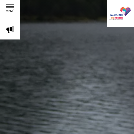
MENÜ
m