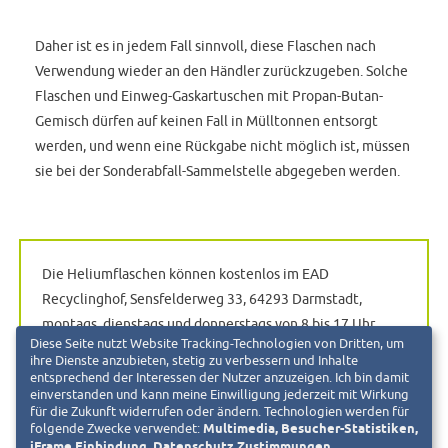
Daher ist es in jedem Fall sinnvoll, diese Flaschen nach
Verwendung wieder an den Händler zurückzugeben. Solche
Flaschen und Einweg-Gaskartuschen mit Propan-Butan-
Gemisch dürfen auf keinen Fall in Mülltonnen entsorgt
werden, und wenn eine Rückgabe nicht möglich ist, müssen
sie bei der Sonderabfall-Sammelstelle abgegeben werden.
Die Heliumflaschen können kostenlos im EAD
Recyclinghof, Sensfelderweg 33, 64293 Darmstadt,
montags, dienstags und donnerstags von 8 bis 17 Uhr,
Diese Seite nutzt Website Tracking-Technologien von Dritten, um
mittwochs von 13 bis 18 Uhr, freitags von 8 bis 16 Uhr und
ihre Dienste anzubieten, stetig zu verbessern und Inhalte
samstags von 9 bis 13 Uhr abgegeben werden. Die
entsprechend der Interessen der Nutzer anzuzeigen. Ich bin damit
einverstanden und kann meine Einwilligung jederzeit mit Wirkung
Sonderabfall-Sammelstelle ist dienstags und freitags von
für die Zukunft widerrufen oder ändern. Technologien werden für
10 bis 14 Uhr und mittwochs von 13 bis 18 Uhr geöffnet.
folgende Zwecke verwendet:
Multimedia, Besucher-Statistiken,
iFrame Einbindung, Datenschutz Zustimmungen