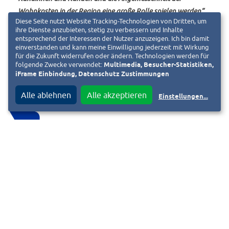
Wohnkosten in der Region eine große Rolle spielen werden“
,
Diese Seite nutzt Website Tracking-Technologien von Dritten, um
so Sybille Wegerich.
ihre Dienste anzubieten, stetig zu verbessern und Inhalte
entsprechend der Interessen der Nutzer anzuzeigen. Ich bin damit
einverstanden und kann meine Einwilligung jederzeit mit Wirkung
für die Zukunft widerrufen oder ändern. Technologien werden für
folgende Zwecke verwendet:
Multimedia, Besucher-Statistiken,
iFrame Einbindung, Datenschutz Zustimmungen
© Pressemitteilung der bauverein AG vom 05.05.2022
Alle ablehnen
Alle akzeptieren
Einstellungen
...
Pressekontakt:
bauverein AG
Unternehmenskommunikation
Siemensstraße 20, 64289 Darmstadt
Durchwahl Tel.: (06151) 2815-744