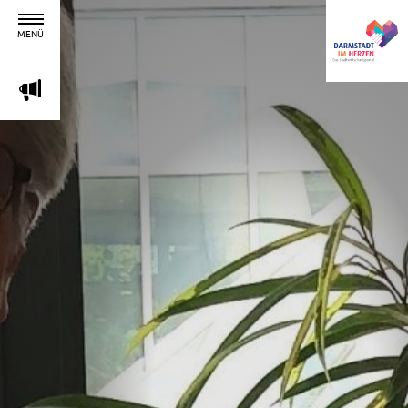
MENÜ
m