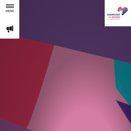
MENÜ
m