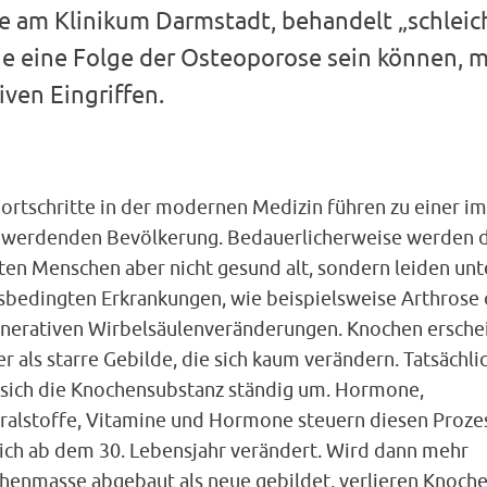
e am Klinikum Darmstadt, behandelt „schlei
ie eine Folge der Osteoporose sein können, m
ven Eingriffen.
Fortschritte in der modernen Medizin führen zu einer i
r werdenden Bevölkerung. Bedauerlicherweise werden 
ten Menschen aber nicht gesund alt, sondern leiden unt
rsbedingten Erkrankungen, wie beispielsweise Arthrose
nerativen Wirbelsäulenveränderungen. Knochen ersche
 als starre Gebilde, die sich kaum verändern. Tatsächli
 sich die Knochensubstanz ständig um. Hormone,
ralstoffe, Vitamine und Hormone steuern diesen Prozes
sich ab dem 30. Lebensjahr verändert. Wird dann mehr
henmasse abgebaut als neue gebildet, verlieren Knoche