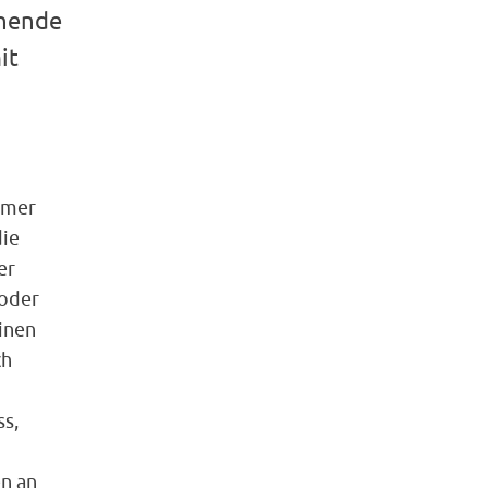
chende
it
mmer
die
er
 oder
inen
ch
s,
n an