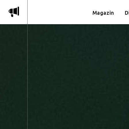
m
Magazin
D