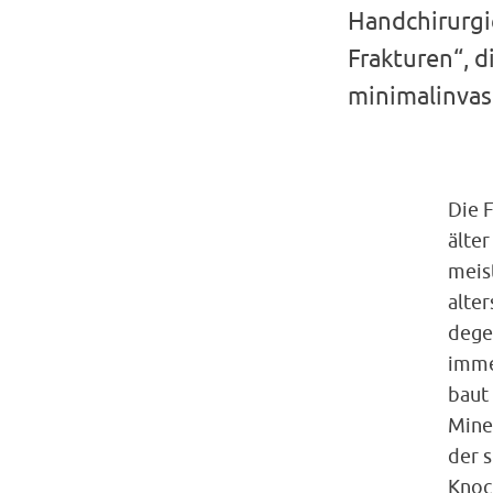
Handchirurgi
Frakturen“, d
minimalinvasi
Die 
älte
meis
alte
dege
immer
baut
Mine
der 
Knoc