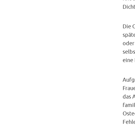
Dicht
Die 
späte
oder
selb
eine
Aufg
Frau
das A
fami
Oste
Fehl