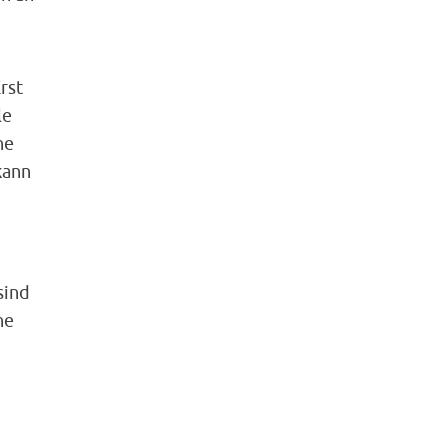
rst
le
he
kann
sind
ne